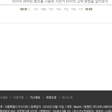
타이어 레버와 펌프를 사용한 자전거 타이어 교체 방법을 알아보자.
1
...
711
/
712
/
713
/
714
/
715
/
716
/
717