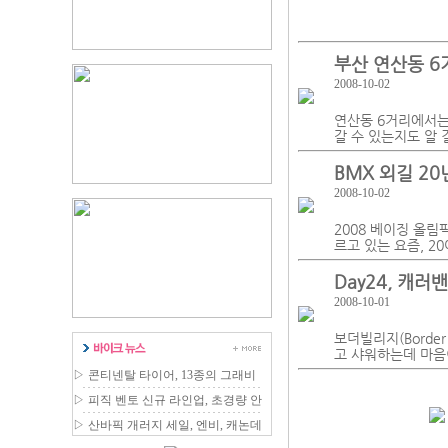
부산 연산동 6
2008-10-02
연산동 6거리에서는
갈 수 있는지도 알 
BMX 외길 20
2008-10-02
2008 베이징 올
르고 있는 요즘, 
Day24, 캐
2008-10-01
보더빌리지(Borde
고 샤워하는데 마음
▷
콘티넨탈 타이어, 13종의 그래비
티 MTB 라인업 확장
▷
피직 벤토 신규 라인업, 초경량 안
장 국내 출시
▷
산바픽 개러지 세일, 엔비, 캐논데
일 등 최대 80% 할인