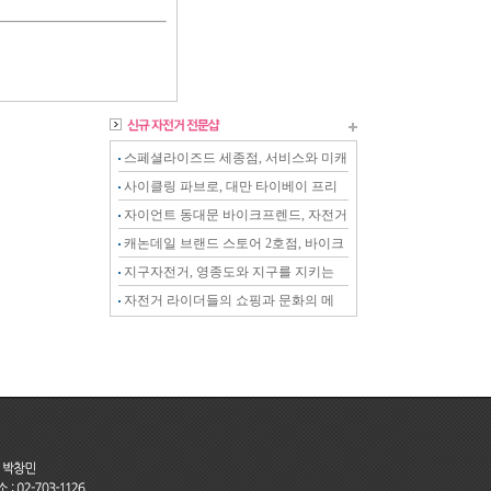
스페셜라이즈드 세종점, 서비스와 미캐
닉이 강화된 전문샵
사이클링 파브로, 대만 타이베이 프리
미엄 스토어
자이언트 동대문 바이크프렌드, 자전거
를 아는 전문 스토어
캐논데일 브랜드 스토어 2호점, 바이크
온 천안점
지구자전거, 영종도와 지구를 지키는
자전거 전문샵
자전거 라이더들의 쇼핑과 문화의 메
카, 천호자전거거리