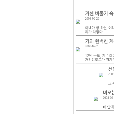
거센 비줄기 속
2008-09-29
아내가 쿵 하는 소
리가 하얗다.
거의 완벽한 제
2008-09-28
12번 국도, 제주일
거전용도로가 경계석
선
2008
그 
비오는
2008-09
배 안에