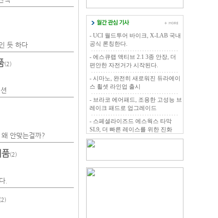
- UCI 월드투어 바이크, X-LAB 국내
공식 론칭한다.
인 듯 하다
- 에스큐랩 액티브 2.1 3종 안장, 더
품
(2)
편안한 자전거가 시작된다.
- 시마노, 완전히 새로워진 듀라에이
스 휠셋 라인업 출시
펜션
- 브라코 에어패드, 조용한 고성능 브
레이크 패드로 업그레이드
- 스페셜라이즈드 에스웍스 타막
SL9, 더 빠른 레이스를 위한 진화
 왜 안맞는걸까?
제품
(2)
다.
(2)