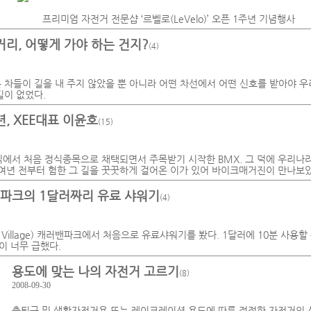
프리미엄 자전거 전문샵 ‘르벨로(LeVelo)’ 오픈 1주년 기념행사
거리, 어떻게 가야 하는 건지?
(4)
 차들이 길을 내 주지 않았을 뿐 아니라 어떤 차선에서 어떤 신호를 받아야 우
길이 없었다.
년, XEE대표 이윤호
(15)
림픽에서 처음 정식종목으로 채택되면서 주목받기 시작한 BMX. 그 덕에 우리나
20여년 전부터 험한 그 길을 꿋꿋하게 걸어온 이가 있어 바이크매거진이 만나보았
러밴파크의 1달러짜리 유료 샤워기
(4)
r Village) 캐러밴파크에서 처음으로 유료샤워기를 봤다. 1달러에 10분 사용할
이 너무 급했다.
용도에 맞는 나의 자전거 고르기
(8)
2008-09-30
출퇴근 및 생활자전거용 또는 레이크레이션 용도에 따른 적절한 자전거의 