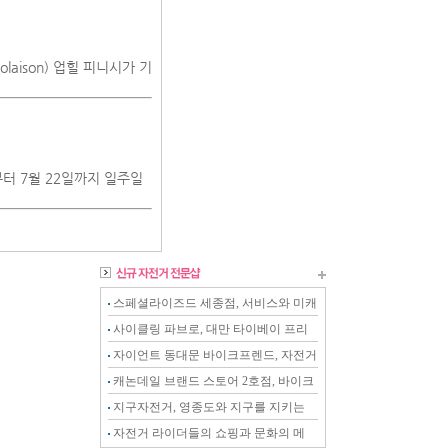
olaison) 업힐 피니시가 기
부터 7월 22일까지 일주일
스페셜라이즈드 세종점, 서비스와 미캐
닉이 강화된 전문샵
사이클링 파브로, 대만 타이베이 프리
미엄 스토어
자이언트 동대문 바이크프렌드, 자전거
를 아는 전문 스토어
캐논데일 브랜드 스토어 2호점, 바이크
온 천안점
지구자전거, 영종도와 지구를 지키는
자전거 전문샵
자전거 라이더들의 쇼핑과 문화의 메