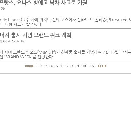
드 프랑스, 요나스 빙에고 낙차 사고로 기권
-20
 de France) 2주 차의 마지막 산악 코스이자 플라토 드 솔레종(Plateau de S
5에서 대형 사고가 발생했다.
너지 출시 기념 브랜드 위크 개최
행사]
2026-07-16
 케어 브랜드 먹오프(Muc-Off)가 신제품 출시를 기념하여 7월 15일 17시
 ‘BRAND WEEK’를 진행한다.
1
/
2
/
3
/
4
/
5
/
6
/
7
/
8
/
9
/
10
...
556