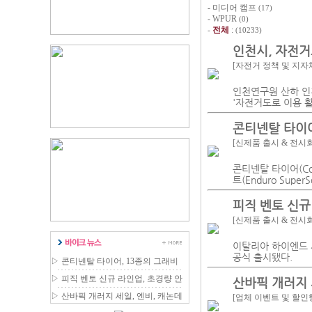
-
미디어 캠프
(17)
-
WPUR
(0)
-
전체
:
(10233)
인천시, 자전거
[자전거 정책 및 지자
인천연구원 산하 인
'자전거도로 이용 활성
콘티넨탈 타이어
[신제품 출시 & 전시
콘티넨탈 타이어(Con
트(Enduro Sup
피직 벤토 신규
[신제품 출시 & 전시
이탈리아 하이엔드 사
공식 출시됐다.
▷
콘티넨탈 타이어, 13종의 그래비
티 MTB 라인업 확장
▷
피직 벤토 신규 라인업, 초경량 안
산바픽 개러지 
장 국내 출시
▷
산바픽 개러지 세일, 엔비, 캐논데
[업체 이벤트 및 할인
일 등 최대 80% 할인