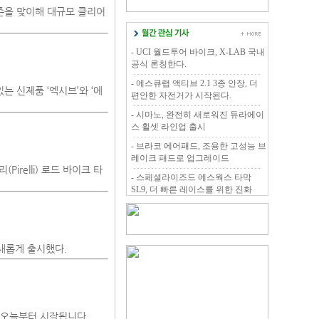
즌을 맞이해 대규모 클리어
- UCI 월드투어 바이크, X-LAB 국내
공식 론칭한다.
- 에스큐랩 액티브 2.1 3종 안장, 더
 신제품 ‘엑시브’와 ‘에
편안한 자전거가 시작된다.
- 시마노, 완전히 새로워진 듀라에이
스 휠셋 라인업 출시
- 브라코 에어패드, 조용한 고성능 브
레이크 패드로 업그레이드
irelli) 로드 바이크 타
- 스페셜라이즈드 에스웍스 타막
SL9, 더 빠른 레이스를 위한 진화
을 새롭게 출시했다.
이 오늘부터 시작됩니다.