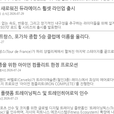
 새로워진 듀라에이스 휠셋 라인업 출시
회 소식]
2026-07-29
협 없는 속도, 반응성, 그리고 장기적인 내구성을 추구하는 라이더들을 위해 설
-R9370’ 로드 휠 시리즈의 출시를 발표했다.
 프랑스, 포가차 종합 5승 클럽에 이름을 올리다.
-27
프랑스(Tour de France)가 파리 샹젤리제에서 펼쳐진 마지막 스테이지를 끝
종을 위한 아이언 컴플리트 한정 프로모션
행사]
2026-07-24
랜드 써벨로(Cervelo)가 트라이애슬론(철인3종) 레이스에서 최상의 에어로
지 프로모션 '아이언 컴플리트(IRON COMPLETE)'를 진행한다.
닝 플랫폼 트레이닝픽스 및 트레인히어로익 인수
식]
2026-07-23
스포츠 선수 및 코치를 위한 글로벌 디지털 트레이닝 플랫폼인 '트레이닝픽스(Train
oic)'을 인수하며, 자사의 피트니스 에코시스템(Fitness Ecosystem) 확장에 