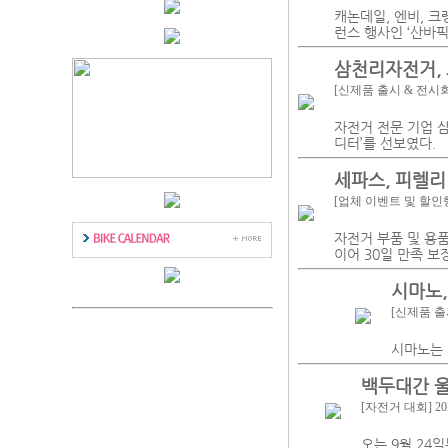
캐논데일, 엔비, 
런스 행사인 ‘산바픽
삼천리자전거, 
[신제품 출시 & 전시
자전거 전문 기업 
디터’를 선보였다.
세파스, 피렐리
[업체 이벤트 및 할인
자전거 부품 및 용품 
이어 30일 만족 보
시마노,
[신제품 출
시마노는 사
백두대간 울
[자전거 대회]
20
오는 9월 24