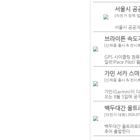
서울시 공
[자전거 정책 
서울시 공공자
브라이튼 속도계
[신제품 출시 & 전시
GPS 사이클링 컴퓨
일럿(Pace Pilo
가민 서카 스마
[신제품 출시 & 전시
가민(Garmin)
오는 8월 5일에 공
백두대간 울트라 
[자전거 대회]
2026-07
백두대간 울트라로드(
추어 출발한다.