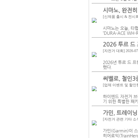
시마노, 완전히
[신제품 출시 & 전시
시마노는 오늘, 타
‘DURA-ACE WH
2026 투르 드
[자전거 대회]
2026-07
2026년 투르 드 
했다.
써벨로, 철인3
[업체 이벤트 및 할인
하이엔드 자전거 브
기 위한 특별한 패키
가민, 트레이
[자전거 관련 기타 소
가민(Garmin)이 
히어로익(TrainHer