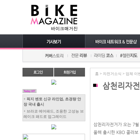
홈
>
자전거소식
>
업체 이
삼천리자전거
+
픽지 벤토 신규 라인업, 초경량 안
장 국내 출시
+ 브라코 에어패드, 조용한 고성능 브
레이크 패드로 업그레이드
삼천리자전거가 오는 7월 
올해 출시한 KBO 콜라보