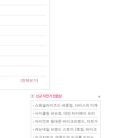
[전체보기]
스페셜라이즈드 세종점, 서비스와 미캐
닉이 강화된 전문샵
사이클링 파브로, 대만 타이베이 프리
미엄 스토어
자이언트 동대문 바이크프렌드, 자전거
를 아는 전문 스토어
캐논데일 브랜드 스토어 2호점, 바이크
온 천안점
지구자전거, 영종도와 지구를 지키는