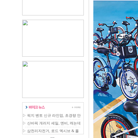
▷
픽지 벤토 신규 라인업, 초경량 안
장 국내 출시
▷
산바픽 개러지 세일, 엔비, 캐논데
일 등 최대 80% 할인
▷
삼천리자전거, 로드 엑시브 & 폴
딩 에디터 신제품 출시