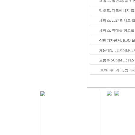
써벨로, 철인3종을 위
먹오프, 다크에너지 출
세파스, 2027 리액트
세파스, 역대급 창고할인
삼천리자전거, KBO 
캐논데일 SUMMER SA
브롬톤 SUMMER FES
100% 아이웨어, 썸머