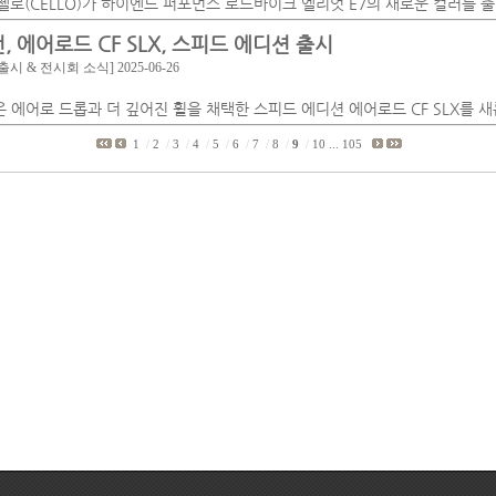
첼로(CELLO)가 하이엔드 퍼포먼스 로드바이크 엘리엇 E7의 새로운 컬러를 
, 에어로드 CF SLX, 스피드 에디션 출시
출시 & 전시회 소식]
2025-06-26
 에어로 드롭과 더 깊어진 휠을 채택한 스피드 에디션 에어로드 CF SLX를 
1
/
2
/
3
/
4
/
5
/
6
/
7
/
8
/
9
/
10
...
105