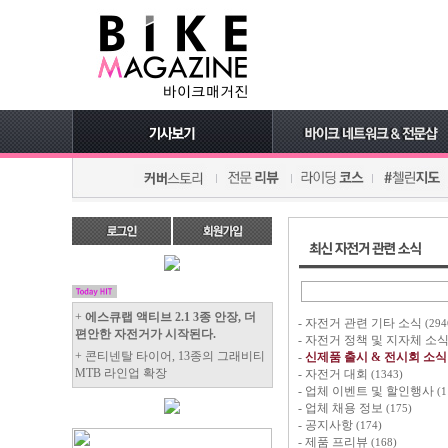
+
에스큐랩 액티브 2.1 3종 안장, 더
-
자전거 관련 기타 소식
(294
편안한 자전거가 시작된다.
-
자전거 정책 및 지자체 소
+ 콘티넨탈 타이어, 13종의 그래비티
-
신제품 출시 & 전시회 소식
MTB 라인업 확장
-
자전거 대회
(1343)
-
업체 이벤트 및 할인행사
(1
-
업체 채용 정보
(175)
-
공지사항
(174)
-
제품 프리뷰
(168)