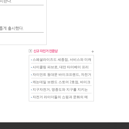
출시한다.
새롭게 출시했다.
스페셜라이즈드 세종점, 서비스와 미캐
닉이 강화된 전문샵
사이클링 파브로, 대만 타이베이 프리
미엄 스토어
자이언트 동대문 바이크프렌드, 자전거
를 아는 전문 스토어
캐논데일 브랜드 스토어 2호점, 바이크
온 천안점
지구자전거, 영종도와 지구를 지키는
자전거 전문샵
자전거 라이더들의 쇼핑과 문화의 메
카, 천호자전거거리