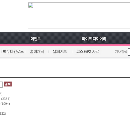
6)
식
(2384)
(1904)
122)