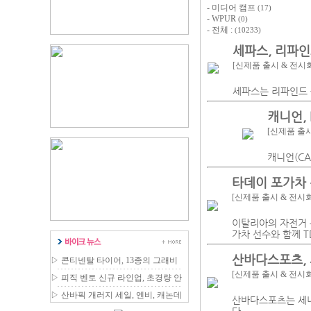
-
미디어 캠프
(17)
-
WPUR
(0)
-
전체 :
(10233)
세파스, 리파인
[신제품 출시 & 전시
세파스는 리파인드 옥
캐니언,
[신제품 출시
캐니언(CA
타데이 포가차 
[신제품 출시 & 전시
이탈리아의 자전거 용
가차 선수와 함께 T
산바다스포츠, 
▷
콘티넨탈 타이어, 13종의 그래비
티 MTB 라인업 확장
[신제품 출시 & 전시
▷
피직 벤토 신규 라인업, 초경량 안
장 국내 출시
▷
산바픽 개러지 세일, 엔비, 캐논데
산바다스포츠는 세나
일 등 최대 80% 할인