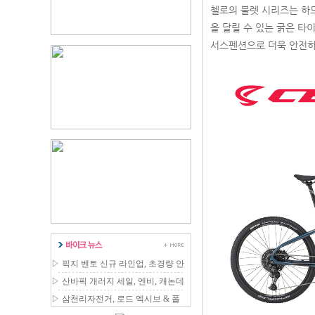
첼로의 불렛 시리즈는 하
을 달릴 수 있는 굵은 타
서스펜션으로 더욱 안전하
▷
픽지 벤토 신규 라인업, 초경량 안
장 국내 출시
▷
산바픽 개러지 세일, 엔비, 캐논데
일 등 최대 80% 할인
▷
삼천리자전거, 로드 엑시브 & 폴
딩 에디터 신제품 출시