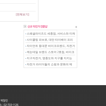
[전체보기]
스페셜라이즈드 세종점, 서비스와 미캐
닉이 강화된 전문샵
사이클링 파브로, 대만 타이베이 프리
미엄 스토어
자이언트 동대문 바이크프렌드, 자전거
를 아는 전문 스토어
캐논데일 브랜드 스토어 2호점, 바이크
온 천안점
지구자전거, 영종도와 지구를 지키는
자전거 전문샵
자전거 라이더들의 쇼핑과 문화의 메
카, 천호자전거거리