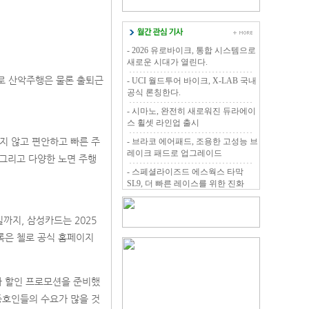
- 2026 유로바이크, 통합 시스템으로
새로운 시대가 열린다.
터로 산악주행은 물론 출퇴근
- UCI 월드투어 바이크, X-LAB 국내
공식 론칭한다.
- 시마노, 완전히 새로워진 듀라에이
스 휠셋 라인업 출시
리지 않고 편안하고 빠른 주
- 브라코 에어패드, 조용한 고성능 브
레이크 패드로 업그레이드
. 그리고 다양한 노면 주행
- 스페셜라이즈드 에스웍스 타막
SL9, 더 빠른 레이스를 위한 진화
까지, 삼성카드는 2025
록은 첼로 공식 홈페이지
자 할인 프로모션을 준비했
동호인들의 수요가 많을 것