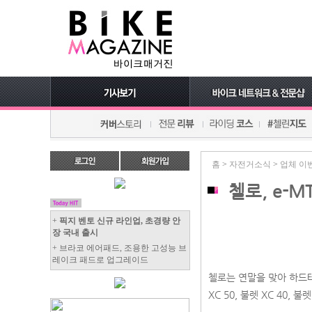
홈
>
자전거소식
>
업체 이
첼로, e-M
+
픽지 벤토 신규 라인업, 초경량 안
장 국내 출시
+ 브라코 에어패드, 조용한 고성능 브
레이크 패드로 업그레이드
첼로는 연말을 맞아 하드테
XC 50, 불렛 XC 40, 불