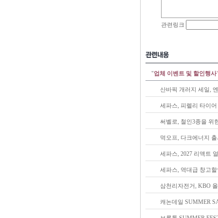
"
업체 이벤트 및 할인행사
산바픽 개러지 세일, 엔
세파스, 피렐리 타이어 
써벨로, 철인3종을 위
먹오프, 다크에너지 출
세파스, 2027 리액트
세파스, 역대급 창고할인
삼천리자전거, KBO 
캐논데일 SUMMER SA
브롬톤 SUMMER FES