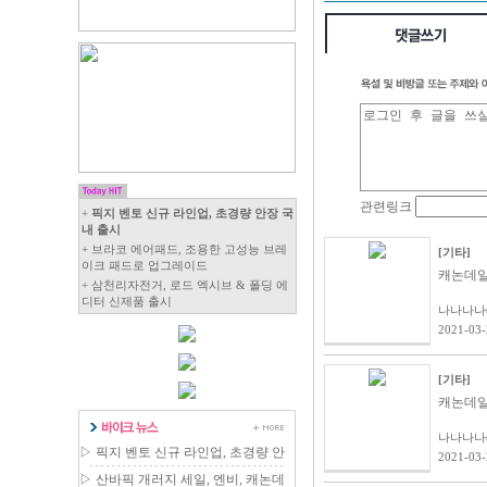
+
픽지 벤토 신규 라인업, 초경량 안장 국
내 출시
+ 브라코 에어패드, 조용한 고성능 브레
[기타]
이크 패드로 업그레이드
캐논데일 
+ 삼천리자전거, 로드 엑시브 & 폴딩 에
디터 신제품 출시
나나나나(a
2021-03
[기타]
캐논데일 
나나나나(a
▷
픽지 벤토 신규 라인업, 초경량 안
2021-03
장 국내 출시
▷
산바픽 개러지 세일, 엔비, 캐논데