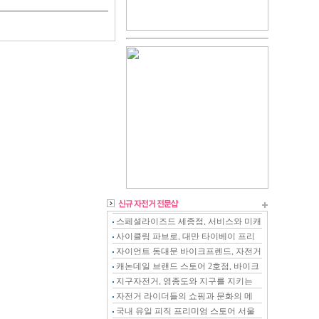
스페셜라이즈드 세종점, 서비스와 미캐
닉이 강화된 전문샵
사이클링 파브로, 대만 타이베이 프리
미엄 스토어
자이언트 동대문 바이크프렌드, 자전거
를 아는 전문 스토어
캐논데일 브랜드 스토어 2호점, 바이크
온 천안점
지구자전거, 영종도와 지구를 지키는
자전거 전문샵
자전거 라이더들의 쇼핑과 문화의 메
카, 천호자전거거리
국내 유일 피직 프리미엄 스토어 서울