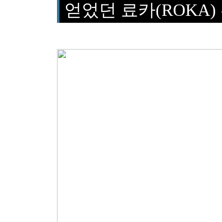
얻었던 료카(ROKA