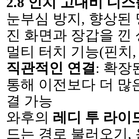
2.8 인치 고대비 디
눈부심 방지, 향상된 
진 화면과 장갑을 낀
멀티 터치 기능(핀치,
직관적인 연결
: 확
통해 이전보다 더 많은
결 가능
와후의
레디 투 라이드(R
드는 경로 불러오기, 