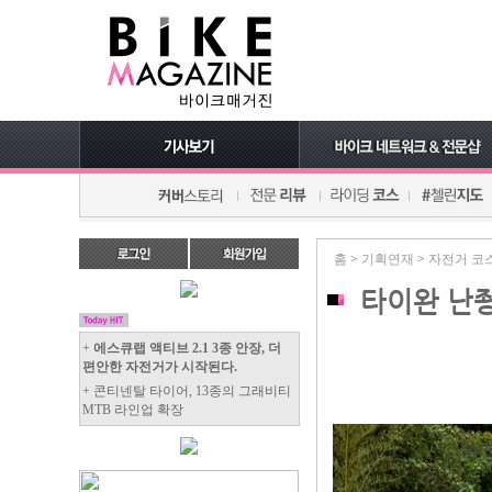
홈
>
기획연재
>
자전거 코
타이완 난좡
+
에스큐랩 액티브 2.1 3종 안장, 더
편안한 자전거가 시작된다.
+ 콘티넨탈 타이어, 13종의 그래비티
MTB 라인업 확장