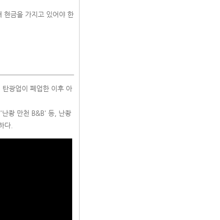
때 현금을 가지고 있어야 한
며, 탄광업이 폐업한 이후 아
좡 만천 B&B' 등, 난좡
하다.