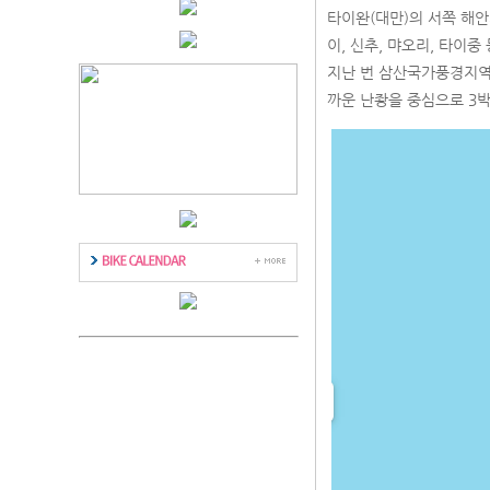
타이완(대만)의 서쪽 해
이, 신추, 먀오리, 타이
지난 번 삼산국가풍경지역
까운 난좡을 중심으로 3박