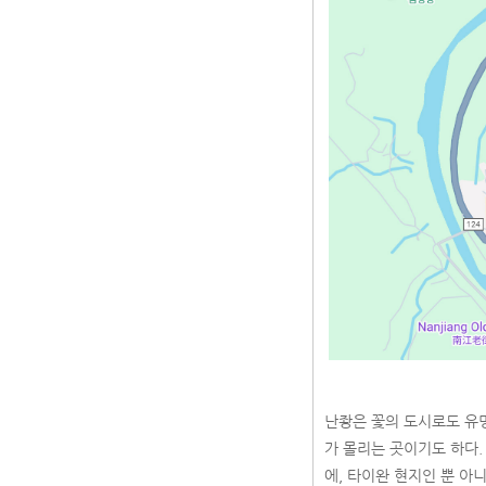
난좡은 꽃의 도시로도 유명한데
가 몰리는 곳이기도 하다. 
에, 타이완 현지인 뿐 아