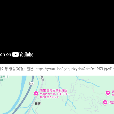
라이딩 영상(복경). 원본:
https://youtu.be/vyfquNcydn4?si=Dc1PfZLjqw