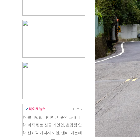
▷
콘티넨탈 타이어, 13종의 그래비
티 MTB 라인업 확장
▷
피직 벤토 신규 라인업, 초경량 안
장 국내 출시
▷
산바픽 개러지 세일, 엔비, 캐논데
일 등 최대 80% 할인