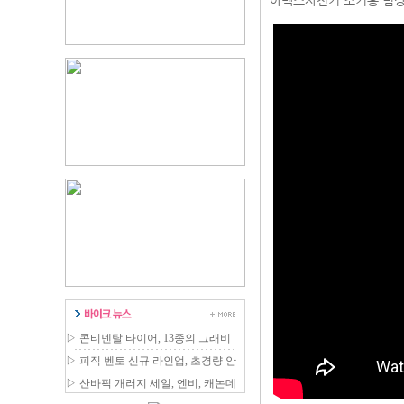
아텍스자전거 조기홍 팀장
▷
콘티넨탈 타이어, 13종의 그래비
티 MTB 라인업 확장
▷
피직 벤토 신규 라인업, 초경량 안
장 국내 출시
▷
산바픽 개러지 세일, 엔비, 캐논데
일 등 최대 80% 할인