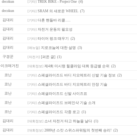
decokun
TREK BIKE - Project One
(4)
[기타]
decokun
SRAM 의 새로운 WHEEL
(7)
[기타]
김대리
다혼 핸들바 리콜......
[기타]
김대리
자전거 운동의 필요성
[기타]
김대리
타이어 펑크 때우기
(2)
[기타]
김대리
지로코늄에 대한 설명
(3)
[매뉴얼]
구경꾼
[퍼온 글]
(1)
[자전거]
바이크매거진
제4회 미시령 힐클라임 대회 등급별 순위
(2)
[대회정보]
코난
스페셜라이즈드 바디 지오메트리 신발 기술 정보
(2)
[기타]
코난
스페셜라이즈드 바디 지오메트리 안장 기술
[기타]
코난
스페셜라이즈드 신발 사이즈표
[기타]
코난
스페셜라이즈드 브레인샥 기술 소개
[기타]
코난
스페셜라이즈드 각종 로고
(1)
[기타]
김대리
소녀 자전거 타고 하늘을 날다
(1)
[대회정보]
김대리
2009년 스캇 스위스파워팀의 첫번째 승리!
(2)
[대회정보]