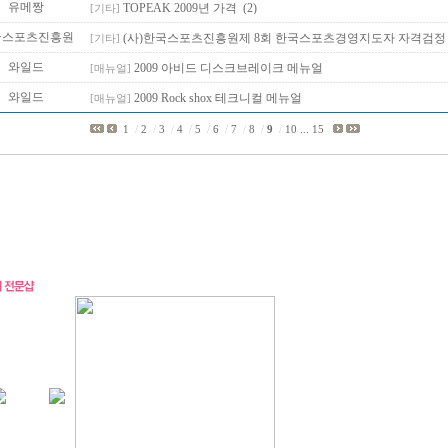
유메짱
TOPEAK 2009년 가격
(2)
[기타]
국스포츠진흥원
(사)한국스포츠진흥원제 8회 한국스포츠경영지도자 자격검정
[기타]
와일드
2009 아비드 디스크브레이크 메뉴얼
[매뉴얼]
와일드
2009 Rock shox 테크니컬 메뉴얼
[매뉴얼]
1
/
2
/
3
/
4
/
5
/
6
/
7
/
8
/
9
/
10
...
15