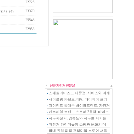
22725
23370
 안내
(4)
25546
22953
스페셜라이즈드 세종점, 서비스와 미캐
닉이 강화된 전문샵
사이클링 파브로, 대만 타이베이 프리
미엄 스토어
자이언트 동대문 바이크프렌드, 자전거
를 아는 전문 스토어
캐논데일 브랜드 스토어 2호점, 바이크
온 천안점
지구자전거, 영종도와 지구를 지키는
자전거 전문샵
자전거 라이더들의 쇼핑과 문화의 메
카, 천호자전거거리
국내 유일 피직 프리미엄 스토어 서울