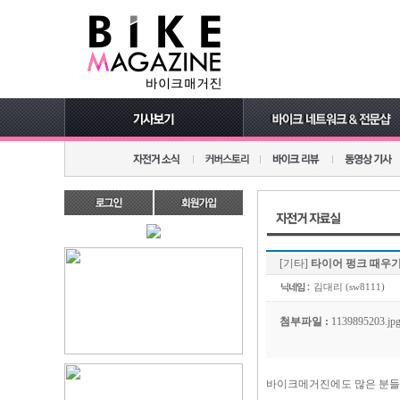
[기타]
타이어 펑크 때우
김대리 (sw8111)
첨부파일 :
1139895203.j
바이크메거진에도 많은 분들이