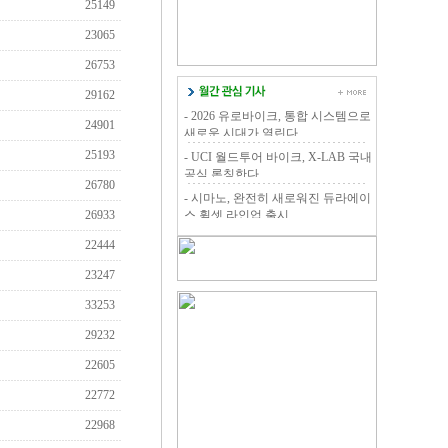
25149
23065
26753
29162
- 2026 유로바이크, 통합 시스템으로
24901
새로운 시대가 열린다.
25193
- UCI 월드투어 바이크, X-LAB 국내
공식 론칭한다.
26780
- 시마노, 완전히 새로워진 듀라에이
26933
스 휠셋 라인업 출시
22444
23247
33253
29232
22605
22772
22968