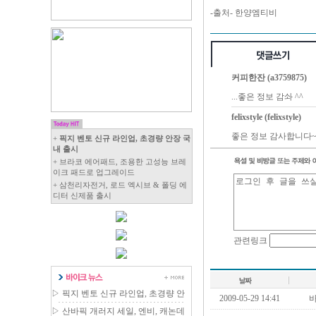
-출처- 한양엠티비
커피한잔 (a3759875)
...좋은 정보 감솨 ^^
felixstyle (felixstyle)
좋은 정보 감사합니다~
+
픽지 벤토 신규 라인업, 초경량 안장 국
내 출시
+ 브라코 에어패드, 조용한 고성능 브레
이크 패드로 업그레이드
+ 삼천리자전거, 로드 엑시브 & 폴딩 에
디터 신제품 출시
▷
픽지 벤토 신규 라인업, 초경량 안
2009-05-29 14:41
장 국내 출시
▷
산바픽 개러지 세일, 엔비, 캐논데