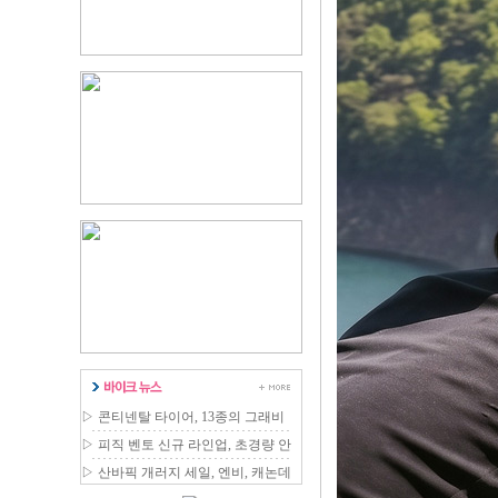
▷
콘티넨탈 타이어, 13종의 그래비
티 MTB 라인업 확장
▷
피직 벤토 신규 라인업, 초경량 안
장 국내 출시
▷
산바픽 개러지 세일, 엔비, 캐논데
일 등 최대 80% 할인