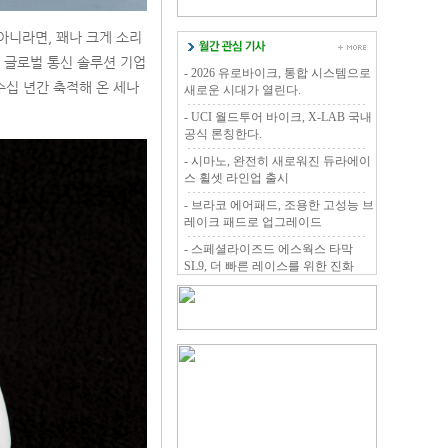
아니라면, 꽤나 크게 소리
 글로벌 통신 솔루션 기업
- 2026 유로바이크, 통합 시스템으로
수십 년간 축적해 온 세나
새로운 시대가 열린다.
- UCI 월드투어 바이크, X-LAB 국내
공식 론칭한다.
- 시마노, 완전히 새로워진 듀라에이
스 휠셋 라인업 출시
- 브라코 에어패드, 조용한 고성능 브
레이크 패드로 업그레이드
- 스페셜라이즈드 에스웍스 타막
SL9, 더 빠른 레이스를 위한 진화