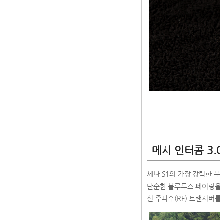
메시 인터콤 3.
세나 S1의 가장 강력한 무기는
단순한 블루투스 페어링을 
선 주파수(RF) 트랜시버