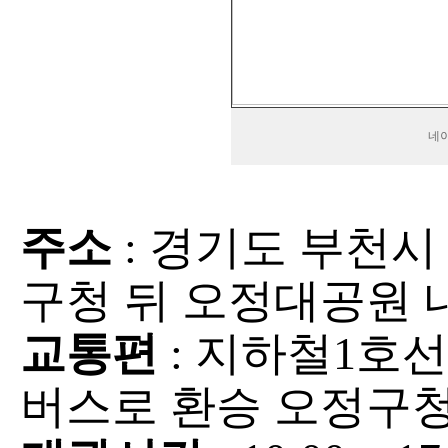
네
주소
: 경기도 부천시 
구청 뒤 오정대공원 내
교통편
: 지하철1호선 
버스로 환승 오정구청