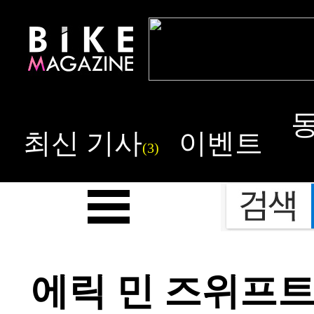
최신 기사
이벤트
(3)
에릭 민 즈위프트