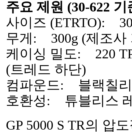
주요 제원 (30-622 기
사이즈 (ETRTO):
30
무게:
300g (제조사
케이싱 밀도:
220 T
(트레드 하단)
컴파운드:
블랙칠리 컴
호환성:
튜블리스 레
GP 5000 S TR의