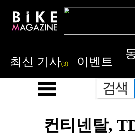
최신 기사
이벤트
(3)
컨티넨탈, T